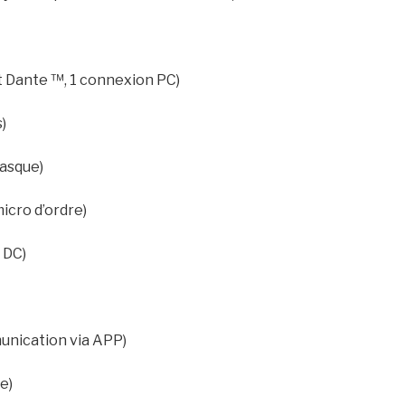
at Dante ™, 1 connexion PC)
)
casque)
icro d’ordre)
 DC)
unication via APP)
e)