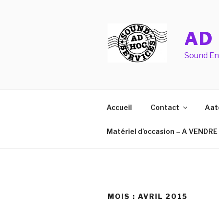
Aller
au
contenu
AD
principal
Sound Eng
Accueil
Contact
Aat
Matériel d’occasion – A VENDRE
MOIS :
AVRIL 2015