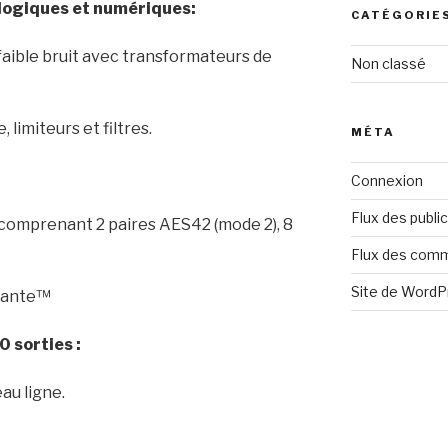
logiques et numériques:
CATÉGORIE
faible bruit avec transformateurs de
Non classé
limiteurs et filtres.
MÉTA
Connexion
Flux des publi
comprenant 2 paires AES42 (mode 2), 8
Flux des com
Site de Word
 Dante™
0 sorties :
au ligne.