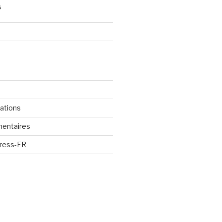
S
cations
mentaires
Press-FR