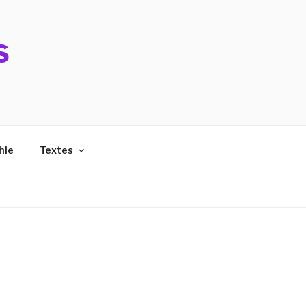
S
hie
Textes