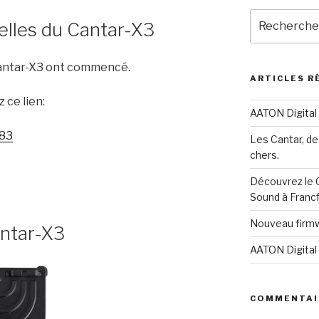
Recherche
elles du Cantar-X3
pour
:
Cantar-X3 ont commencé.
ARTICLES R
 ce lien:
AATON Digita
183
Les Cantar, de
chers.
Découvrez le C
Sound à Francfo
Nouveau firmw
antar-X3
AATON Digital 
COMMENTAI